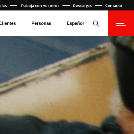
cias
Trabaja con nosotros
Descargas
Contacto
English
Türkçe
Clientes
Personas
Español
English
Türkçe