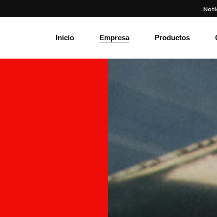
Noti
Nuestra Historia
Misión y Visión
Inicio
Empresa
Productos
Nuestros Valores
Nuestro Compromiso
Nuestra Historia
Código Ético
Misión y Visión
Nuestros Valores
Nuestro Compromiso
Código Ético