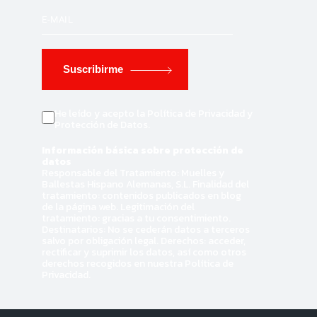
Suscribirme
He leído y acepto la Política de Privacidad y
Protección de Datos.
Información básica sobre protección de
datos
Responsable del Tratamiento: Muelles y
Ballestas Hispano Alemanas, S.L. Finalidad del
tratamiento: contenidos publicados en blog
de la página web. Legitimación del
tratamiento: gracias a tu consentimiento.
Destinatarios: No se cederán datos a terceros
salvo por obligación legal. Derechos: acceder,
rectificar y suprimir los datos, así como otros
derechos recogidos en nuestra Política de
Privacidad.