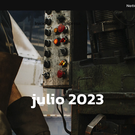
Noti
Nuestra Historia
Misión y Visión
Inicio
Empresa
Productos
Nuestros Valores
Nuestro Compromiso
Nuestra Historia
Código Ético
Misión y Visión
Nuestros Valores
Nuestro Compromiso
Código Ético
julio 2023