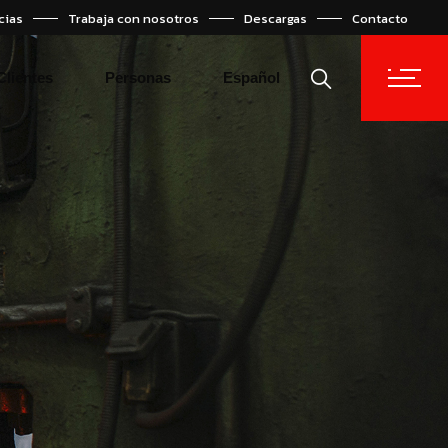
cias
Trabaja con nosotros
Descargas
Contacto
English
Türkçe
Clientes
Personas
Español
English
Türkçe