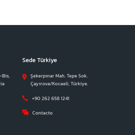
Sede Türkiye
-Bis,
Şekerpınar Mah. Tepe Sok.
ia
Çayırova/Kocaeli, Türkiye.
+90 262 658 1241
Contacto