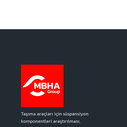
dayanağı: Onayınız sayesinde. Alıcılar: Yasal
zorunluluklar haricinde veriler üçüncü taraflara
aktarılmayacaktır. Haklar: Verilere erişim,
verilerin düzeltilmesi ve silinmesi ile Gizlilik
Politikamızda belirtilen diğer haklar.
Taşıma araçları için süspansiyon
komponentleri araştırılması,