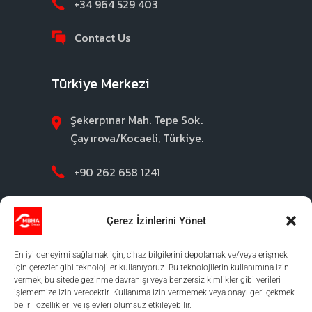
+34 964 529 403
Contact Us
Türkiye Merkezi
Şekerpınar Mah. Tepe Sok.
Çayırova/Kocaeli, Türkiye.
+90 262 658 1241
Contact Us
Çerez İzinlerini Yönet
En iyi deneyimi sağlamak için, cihaz bilgilerini depolamak ve/veya erişmek
için çerezler gibi teknolojiler kullanıyoruz. Bu teknolojilerin kullanımına izin
vermek, bu sitede gezinme davranışı veya benzersiz kimlikler gibi verileri
işlememize izin verecektir. Kullanıma izin vermemek veya onayı geri çekmek
belirli özellikleri ve işlevleri olumsuz etkileyebilir.