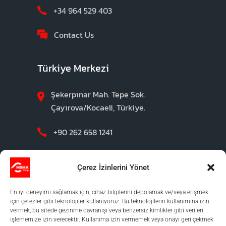
+34 964 529 403
Contact Us
Türkiye Merkezi
Şekerpınar Mah. Tepe Sok.
Çayırova/Kocaeli, Türkiye.
+90 262 658 1241
Contact Us
Çerez İzinlerini Yönet
En iyi deneyimi sağlamak için, cihaz bilgilerini depolamak ve/veya erişmek
için çerezler gibi teknolojiler kullanıyoruz. Bu teknolojilerin kullanımına izin
vermek, bu sitede gezinme davranışı veya benzersiz kimlikler gibi verileri
işlememize izin verecektir. Kullanıma izin vermemek veya onayı geri çekmek