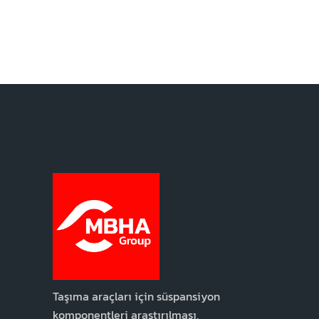
blogunda yayınlanan içerikler. İşlemenin
hukuki dayanağı: Onayınız sayesinde. Alıcılar:
Yasal zorunluluklar haricinde veriler üçüncü
taraflara aktarılmayacaktır. Haklar: Verilere
erişim, verilerin düzeltilmesi ve silinmesi ile
Gizlilik Politikamızda belirtilen diğer haklar.
Taşıma araçları için süspansiyon
komponentleri araştırılması,