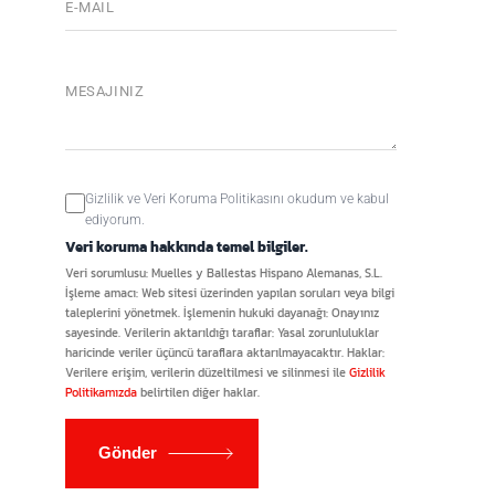
Gizlilik ve Veri Koruma Politikasını okudum ve kabul
ediyorum.
Veri koruma hakkında temel bilgiler.
Veri sorumlusu: Muelles y Ballestas Hispano Alemanas, S.L.
İşleme amacı: Web sitesi üzerinden yapılan soruları veya bilgi
taleplerini yönetmek. İşlemenin hukuki dayanağı: Onayınız
sayesinde. Verilerin aktarıldığı taraflar: Yasal zorunluluklar
haricinde veriler üçüncü taraflara aktarılmayacaktır. Haklar:
Verilere erişim, verilerin düzeltilmesi ve silinmesi ile
Gizlilik
Politikamızda
belirtilen diğer haklar.
Gönder