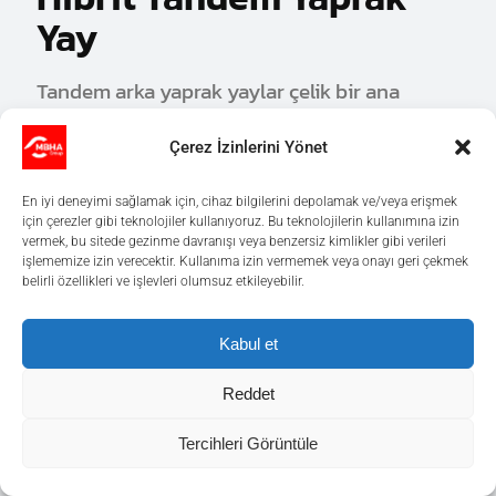
Yay
Tandem arka yaprak yaylar çelik bir ana
kattan ve cam elyaf takviyeli polimer
Çerez İzinlerini Yönet
(GFRP)'den üretilmiş ikinci bir kattan
oluşur.
En iyi deneyimi sağlamak için, cihaz bilgilerini depolamak ve/veya erişmek
40%
için çerezler gibi teknolojiler kullanıyoruz. Bu teknolojilerin kullanımına izin
vermek, bu sitede gezinme davranışı veya benzersiz kimlikler gibi verileri
işlememize izin verecektir. Kullanıma izin vermemek veya onayı geri çekmek
Azaltılan Toplam Ağırlık
belirli özellikleri ve işlevleri olumsuz etkileyebilir.
Kabul et
Reddet
Römork için Monolam
Tercihleri Görüntüle