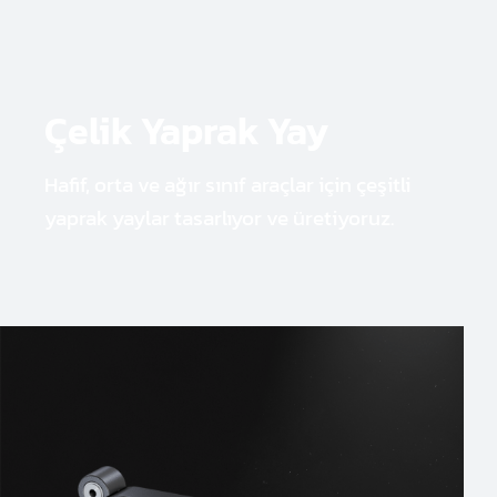
Çelik Yaprak Yay
Hafif, orta ve ağır sınıf araçlar için çeşitli
yaprak yaylar tasarlıyor ve üretiyoruz.