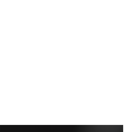
Çelik Yaprak Yay
Hafif, orta ve ağır sınıf araçlar için çeşitli
yaprak yaylar tasarlıyor ve üretiyoruz.