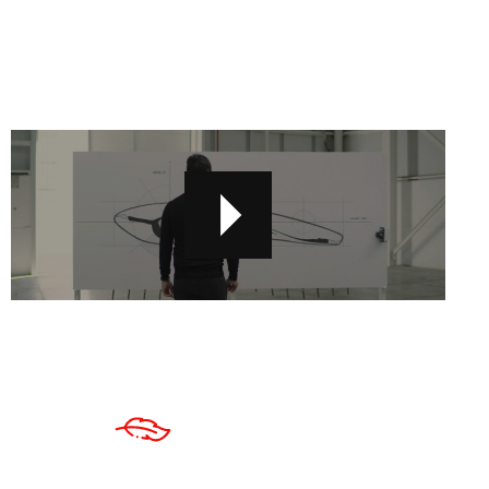
hafif vasıtalar için tasarlanmış ve
şirketlerimizden biri olan Ziur
Composite Solutions tarafından
geliştirilmiştir.