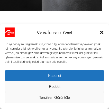
Hibrit Tandem Yaprak
Çerez İzinlerini Yönet
Yay
En iyi deneyimi sağlamak için, cihaz bilgilerini depolamak ve/veya erişmek
için çerezler gibi teknolojiler kullanıyoruz. Bu teknolojilerin kullanımına izin
vermek, bu sitede gezinme davranışı veya benzersiz kimlikler gibi verileri
Tandem arka yaprak yaylar çelik bir ana
işlememize izin verecektir. Kullanıma izin vermemek veya onayı geri çekmek
kattan ve cam elyaf takviyeli polimer
belirli özellikleri ve işlevleri olumsuz etkileyebilir.
(GFRP)'den üretilmiş ikinci bir kattan
Kabul et
oluşur.
40%
Reddet
Azaltılan Toplam Ağırlık
Tercihleri Görüntüle