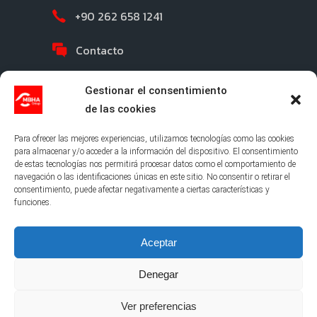
+90 262 658 1241
Contacto
Gestionar el consentimiento
de las cookies
Para ofrecer las mejores experiencias, utilizamos tecnologías como las cookies
para almacenar y/o acceder a la información del dispositivo. El consentimiento
de estas tecnologías nos permitirá procesar datos como el comportamiento de
©2026 MBHA |
Política de Privacidad
|
Aviso
navegación o las identificaciones únicas en este sitio. No consentir o retirar el
Legal
|
Cookies
|
Canal Ético
consentimiento, puede afectar negativamente a ciertas características y
funciones.
Aceptar
Denegar
Ver preferencias