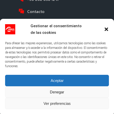
Contacto
Gestionar el consentimiento
de las cookies
Para ofrecer las mejores experiencias, utilizamos tecnologías como las cookies
para almacenar y/o acceder a la información del dispositivo. El consentimiento
de estas tecnologías nos permitirá procesar datos como el comportamiento de
©2026 MBHA |
Política de Privacidad
|
Aviso
navegación o las identificaciones únicas en este sitio. No consentir o retirar el
Legal
|
Cookies
|
Canal Ético
consentimiento, puede afectar negativamente a ciertas características y
funciones.
Aceptar
Denegar
Ver preferencias