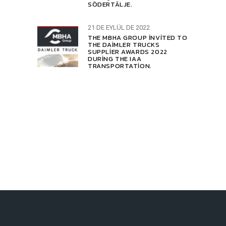
SÖDERTÄLJE.
21 DE EYLÜL DE 2022
THE MBHA GROUP INVITED TO
THE DAIMLER TRUCKS
SUPPLIER AWARDS 2022
DURING THE IAA
TRANSPORTATION.