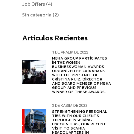
Job Offers
(4)
Sin categoría
(2)
Artículos Recientes
1 DE ARALIK DE 2022
MBHA GROUP PARTICIPATES
IN THE WOMEN
BUSINESSWOMAN AWARDS
ORGANIZED BY CAIXABANK
WITH THE PRESENCE OF
CRISTINA RUIZ, DIRECTOR
AND BOARD MEMBER OF MBHA
GROUP AND PREVIOUS
WINNER OF THESE AWARDS.
3 DE KASIM DE 2022
STRENGTHENING PERSONAL
TIES WITH OUR CLIENTS
THROUGH INSPIRING
ENCOUNTERS: OUR RECENT
VISIT TO SCANIA
HEADQUARTERS IN