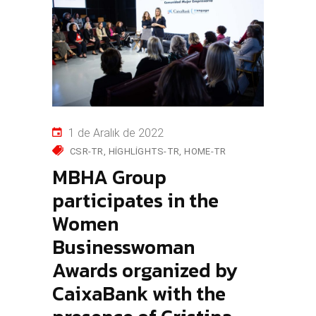
1 de Aralık de 2022
CSR-TR
HIGHLIGHTS-TR
HOME-TR
MBHA Group
participates in the
Women
Businesswoman
Awards organized by
CaixaBank with the