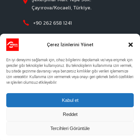
Çayırova/Kocaeli, Türkiye.
+90 262 658 1241
Contact Us
Çerez İzinlerini Yönet
En iyi deneyimi sağlamak için, cihaz bilgilerini depolamak ve/veya erişmek için
çerezler gibi teknolojiler kullanıyoruz. Bu teknolojilerin kullanımına izin vermek,
bu sitede gezinme davranışı veya benzersiz kimlikler gibi verileri işlememize
izin verecektir. Kullanıma izin vermemek veya onayı geri çekmek belirli özellikleri
ve işlevleri olumsuz etkileyebilir.
©2026 MBHA |
Gizlilik Politikası
|
Yasal Uyari
|
Çerez Politikası
Kabul et
Reddet
Tercihleri Görüntüle