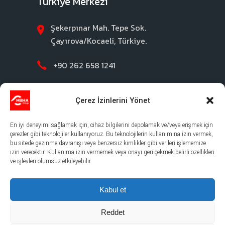
Türkiye Merkezi
Şekerpınar Mah. Tepe Sok.
Çayırova/Kocaeli, Türkiye.
+90 262 658 1241
Contact Us
Çerez İzinlerini Yönet
En iyi deneyimi sağlamak için, cihaz bilgilerini depolamak ve/veya erişmek için
çerezler gibi teknolojiler kullanıyoruz. Bu teknolojilerin kullanımına izin vermek,
bu sitede gezinme davranışı veya benzersiz kimlikler gibi verileri işlememize
izin verecektir. Kullanıma izin vermemek veya onayı geri çekmek belirli özellikleri
ve işlevleri olumsuz etkileyebilir.
©2026 MBHA |
Gizlilik Politikası
|
Yasal Uyari
|
Çerez Politikası
Kabul et
Reddet