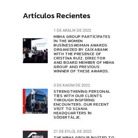
Artículos Recientes
1 DE ARALIK DE 2022
MBHA GROUP PARTICIPATES
IN THE WOMEN
BUSINESSWOMAN AWARDS
ORGANIZED BY CAIXABANK
WITH THE PRESENCE OF
CRISTINA RUIZ, DIRECTOR
AND BOARD MEMBER OF MBHA
GROUP AND PREVIOUS
WINNER OF THESE AWARDS.
3 DE KASIM DE 2022
STRENGTHENING PERSONAL
TIES WITH OUR CLIENTS
THROUGH INSPIRING
ENCOUNTERS: OUR RECENT
VISIT TO SCANIA
HEADQUARTERS IN
SÖDERTÄLJE.
21 DE EYLÜL DE 2022
THE MBHA GROUP INVITED TO