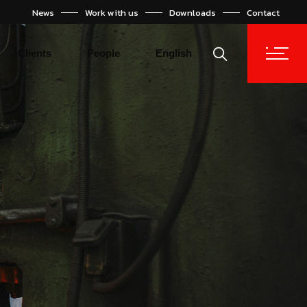
News
Work with us
Downloads
Contact
Español
Türkçe
Clients
People
English
Español
Türkçe