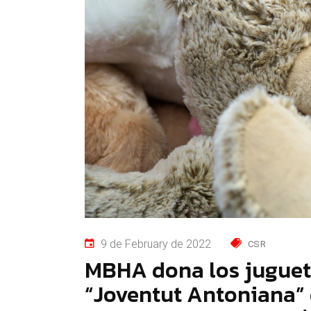
9 de February de 2022
CSR
MBHA dona los juguete
“Joventut Antoniana” d