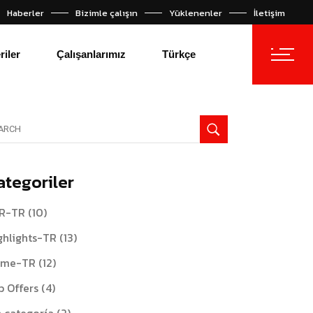
Haberler
Bizimle çalışın
Yüklenenler
İletişim
Español
English
riler
Çalışanlarımız
Türkçe
Español
arch
:
English
ategoriler
R-TR
(10)
ghlights-TR
(13)
me-TR
(12)
b Offers
(4)