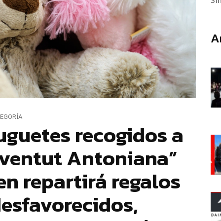
Si
A
TEGORÍA
uguetes recogidos a
oventut Antoniana”
ien repartirá regalos
desfavorecidos,