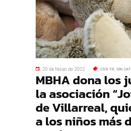
20 de Nisan de 2022
CSR-TR
SIN CA
MBHA dona los j
la asociación “J
de Villarreal, qu
a los niños más 