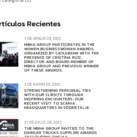
n categoría
(2)
rtículos Recientes
1 DE ARALIK DE 2022
MBHA GROUP PARTICIPATES IN THE
WOMEN BUSINESSWOMAN AWARDS
ORGANIZED BY CAIXABANK WITH THE
PRESENCE OF CRISTINA RUIZ,
DIRECTOR AND BOARD MEMBER OF
MBHA GROUP AND PREVIOUS WINNER
OF THESE AWARDS.
3 DE KASIM DE 2022
STRENGTHENING PERSONAL TIES
WITH OUR CLIENTS THROUGH
INSPIRING ENCOUNTERS: OUR
RECENT VISIT TO SCANIA
HEADQUARTERS IN SÖDERTÄLJE.
21 DE EYLÜL DE 2022
THE MBHA GROUP INVITED TO THE
DAIMLER TRUCKS SUPPLIER AWARDS
2022 DURING THE IAA