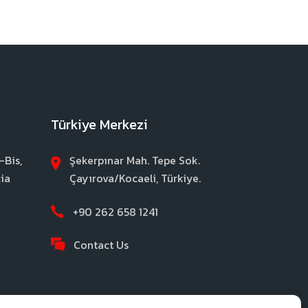
Türkiye Merkezi
-Bis,
Şekerpınar Mah. Tepe Sok.
ia
Çayırova/Kocaeli, Türkiye.
+90 262 658 1241
Contact Us