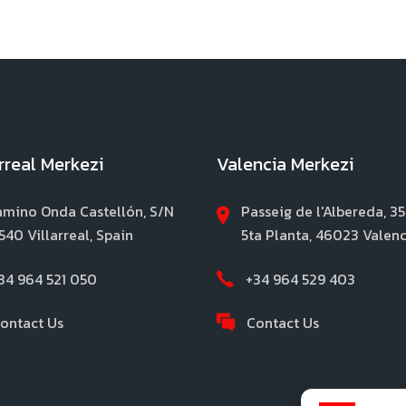
arreal Merkezi
Valencia Merkezi
mino Onda Castellón, S/N
Passeig de l'Albereda, 35
540 Villarreal, Spain
5ta Planta, 46023 Valenc
34 964 521 050
+34 964 529 403
ontact Us
Contact Us